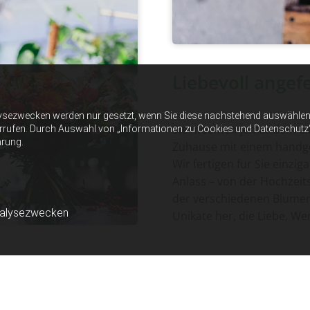
Liebevoll angef
ysezwecken werden nur gesetzt, wenn Sie diese nachstehend auswählen 
Sie möchten jemandem ei
errufen. Durch Auswahl von „Informationen zu Cookies und Datenschutz“ er
ärung.
Zuhause mit einem handge
Wir fertigen für Sie einzi
Anlass – von der Hochzeits
der verschiedenen Blumen 
nalysezwecken
Unikate her, die Liebe, W