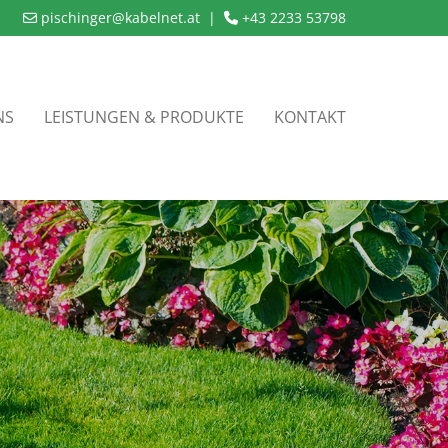
pischinger@kabelnet.at
|
+43 2233 53798


NS
LEISTUNGEN & PRODUKTE
KONTAKT